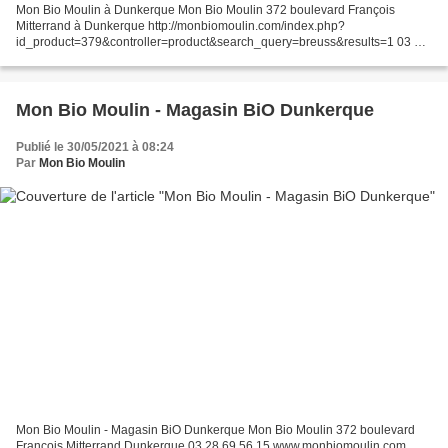
Mon Bio Moulin à Dunkerque Mon Bio Moulin 372 boulevard François
Mitterrand à Dunkerque http://monbiomoulin.com/index.php?
id_product=379&controller=product&search_query=breuss&results=1 03 28
69 56 15
Mon Bio Moulin - Magasin BiO Dunkerque
Publié le 30/05/2021 à 08:24
Par
Mon Bio Moulin
Mon Bio Moulin - Magasin BiO Dunkerque Mon Bio Moulin 372 boulevard
François Mitterrand Dunkerque 03 28 69 56 15 www.monbiomoulin.com