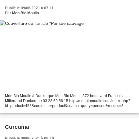
Publié le 09/06/2021 à 07:11
Par
Mon Bio Moulin
Mon Bio Moulin à Dunkerque Mon Bio Moulin 372 boulevard François
Mitterrand Dunkerque 03 28 69 56 15 http://monbiomoulin.com/index.php?
id_product=458&controller=product&search_query=pensee&results=3
contact@monbiomoulin.com
Curcuma
Publié le 08/06/2021 à 08:10