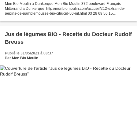
Mon Bio Moulin à Dunkerque Mon Bio Moulin 372 boulevard François
Mitterrand à Dunkerque. http://monbiomoulin.com/accueil/212-extrait-de-
pepins-de-pamplemousse-bio-citrucid-50-ml.html 03 28 69 56 15
www.monbiomoulin.com contact@monbiomoulin.com
Jus de légumes BiO - Recette du Docteur Rudolf
Breuss
Publié le 31/05/2021 à 08:37
Par
Mon Bio Moulin