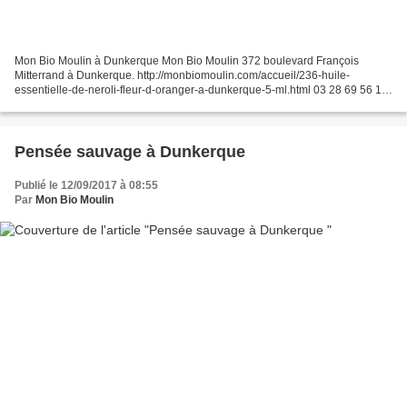
Mon Bio Moulin à Dunkerque Mon Bio Moulin 372 boulevard François
Mitterrand à Dunkerque. http://monbiomoulin.com/accueil/236-huile-
essentielle-de-neroli-fleur-d-oranger-a-dunkerque-5-ml.html 03 28 69 56 15
www.monbiomoulin.com contact@monbiomoulin.com...
Pensée sauvage à Dunkerque
Publié le 12/09/2017 à 08:55
Par
Mon Bio Moulin