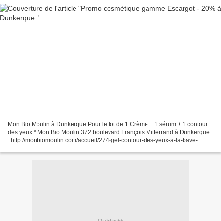
Mon Bio Moulin à Dunkerque Pour le lot de 1 Crème + 1 sérum + 1 contour
des yeux * Mon Bio Moulin 372 boulevard François Mitterrand à Dunkerque.
. http://monbiomoulin.com/accueil/274-gel-contour-des-yeux-a-la-bave-
descargot-flacon-pompe-20-ml.html?search_query=escargot&results=3...