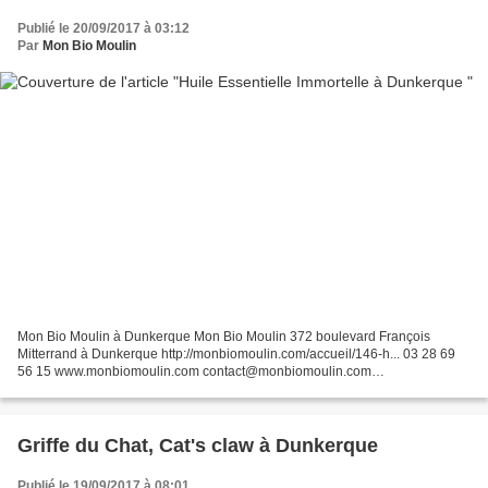
Publié le 20/09/2017 à 03:12
Par
Mon Bio Moulin
Mon Bio Moulin à Dunkerque Mon Bio Moulin 372 boulevard François
Mitterrand à Dunkerque http://monbiomoulin.com/accueil/146-h... 03 28 69
56 15 www.monbiomoulin.com contact@monbiomoulin.com
======================= Mises en garde Attention: Cette fiche...
Griffe du Chat, Cat's claw à Dunkerque
Publié le 19/09/2017 à 08:01