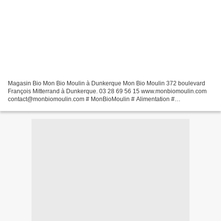
Magasin Bio Mon Bio Moulin à Dunkerque Mon Bio Moulin 372 boulevard
François Mitterrand à Dunkerque. 03 28 69 56 15 www.monbiomoulin.com
contact@monbiomoulin.com # MonBioMoulin # Alimentation #
MonBioMoulin # magasin # bio # Diététique # diet # dunkerque...