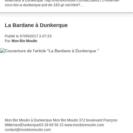
Mitterrand à Dunkerque. http://monbiomoulin.com/accueil/271-huile-de-
coco-bio-a-dunkerque-pot-de-183-gr-net.html?
search_query=coco&results=6 03 28 69 56 15 www.monbiomoulin.com
contact@...
La Bardane à Dunkerque
Publié le 07/09/2017 à 07:25
Par
Mon Bio Moulin
Mon Bio Moulin à Dunkerque Mon Bio Moulin 372 boulevard François
MitterrandDunkerque03 28 69 56 15 www.monbiomoulin.com
contact@monbiomoulin.com