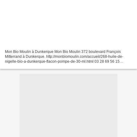
Mon Bio Moulin à Dunkerque Mon Bio Moulin 372 boulevard François
Mitterrand à Dunkerque. http://monbiomoulin.com/accueil/268-huile-de-
nigelle-bio-a-dunkerque-flacon-pompe-de-30-ml.html 03 28 69 56 15
www.monbiomoulin.com contact@monbiomoulin.com Mon Bio...