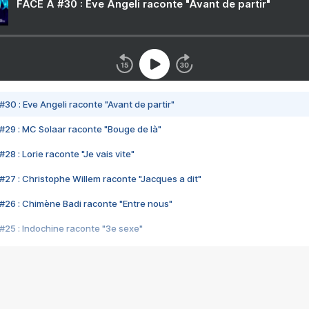
FACE A #30 : Eve Angeli raconte "Avant de partir"
#30 : Eve Angeli raconte "Avant de partir"
#29 : MC Solaar raconte "Bouge de là"
28 : Lorie raconte "Je vais vite"
#27 : Christophe Willem raconte "Jacques a dit"
#26 : Chimène Badi raconte "Entre nous"
#25 : Indochine raconte "3e sexe"
#24 : Zaho raconte "C'est chelou"
#23 : Patrick Bruel raconte "Au café des délices"
#22 : Kyo raconte "Le chemin"