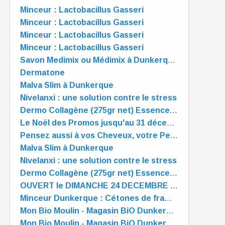
Minceur : Lactobacillus Gasseri
Minceur : Lactobacillus Gasseri
Minceur : Lactobacillus Gasseri
Minceur : Lactobacillus Gasseri
Savon Medimix ou Médimix à Dunkerque - Mon Bio Moulin à Dunkerque
Dermatone
Malva Slim à Dunkerque
Nivelanxi : une solution contre le stress
Dermo Collagène (275gr net) Essence Pure
Le Noël des Promos jusqu'au 31 décembre - Mon Bio Moulin à Dunkerque
Pensez aussi à vos Cheveux, votre Peau et vos Ongles !
Malva Slim à Dunkerque
Nivelanxi : une solution contre le stress
Dermo Collagène (275gr net) Essence Pure
OUVERT le DIMANCHE 24 DECEMBRE de 10 à 13 heures
Minceur Dunkerque : Cétones de framboise
Mon Bio Moulin - Magasin BiO Dunkerque - est OUVERT tout l'été
Mon Bio Moulin - Magasin BiO Dunkerque - est OUVERT tout l'été