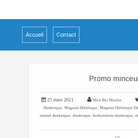
Accueil
Contact
Promo minceur


25 mars 2021
Mon Bio Moulin
,
,
Dunkerque
Magasin Diététique
Magasin Diététique D
,
,
,
naturel dunkerque
dunkerque
herboristerie dunkerque
m