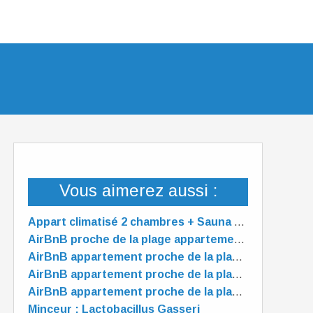
Vous aimerez aussi :
Appart climatisé 2 chambres + Sauna à 5mn/plage. Animaux acceptés. 7 nuits Maxi
AirBnB proche de la plage appartement 5 🌟"PRELUDE" à Dunkerque
AirBnB appartement proche de la plage "PRELUDE" à Dunkerque
AirBnB appartement proche de la plage "PRELUDE" à Dunkerque
AirBnB appartement proche de la plage "PRELUDE" à Dunkerque
Minceur : Lactobacillus Gasseri