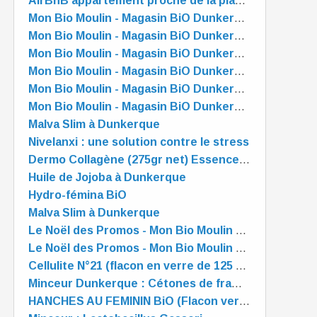
AirBnB appartement proche de la plage "PRELUDE" à Dunkerque
Mon Bio Moulin - Magasin BiO Dunkerque - est OUVERT tout l'été
Mon Bio Moulin - Magasin BiO Dunkerque - est OUVERT tout l'été
Mon Bio Moulin - Magasin BiO Dunkerque - est OUVERT tout l'été
Mon Bio Moulin - Magasin BiO Dunkerque - est OUVERT tout l'été
Mon Bio Moulin - Magasin BiO Dunkerque - est OUVERT tout l'été
Mon Bio Moulin - Magasin BiO Dunkerque - est OUVERT tout l'été
Malva Slim à Dunkerque
Nivelanxi : une solution contre le stress
Dermo Collagène (275gr net) Essence Pure
Huile de Jojoba à Dunkerque
Hydro-fémina BiO
Malva Slim à Dunkerque
Le Noël des Promos - Mon Bio Moulin à Dunkerque
Le Noël des Promos - Mon Bio Moulin à Dunkerque
Cellulite N°21 (flacon en verre de 125 ml)
Minceur Dunkerque : Cétones de framboise
HANCHES AU FEMININ BiO (Flacon verre 125ml)