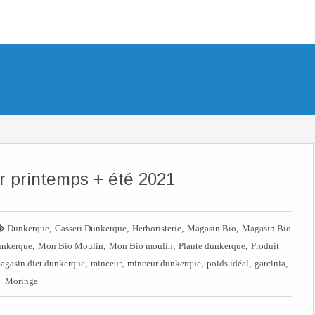
 printemps + été 2021

,
,
,
,
Dunkerque
Gasseri Dunkerque
Herboristerie
Magasin Bio
Magasin Bio
,
,
,
,
unkerque
Mon Bio Moulin
Mon Bio moulin
Plante dunkerque
Produit
,
,
,
,
,
agasin diet dunkerque
minceur
minceur dunkerque
poids idéal
garcinia
Moringa