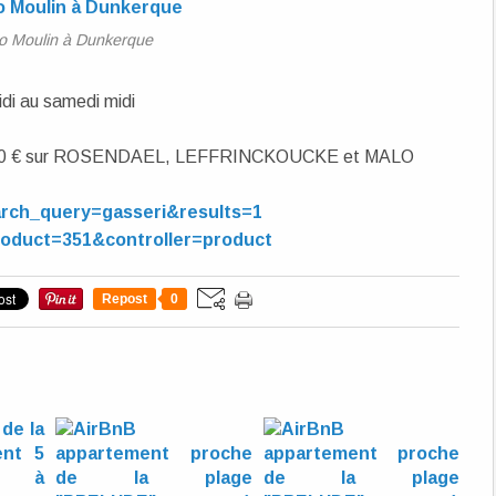
o Moulin à Dunkerque
di au samedi midi
de 100 € sur ROSENDAEL, LEFFRINCKOUCKE et MALO
rch_query=gasseri&results=1
roduct=351&controller=product
Repost
0