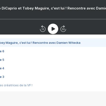
 DiCaprio et Tobey Maguire, c'est lui ! Rencontre avec Dam
bey Maguire, c'est lui ! Rencontre avec Damien Witecka
e 6
e 5
e 4
e 3
s créatrices de la VF !
e 2
e 1