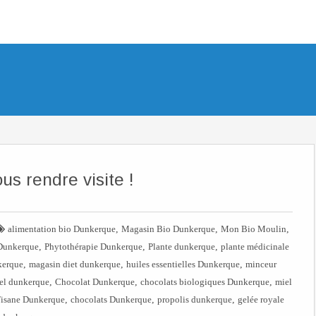
us rendre visite !

,
,
,
alimentation bio Dunkerque
Magasin Bio Dunkerque
Mon Bio Moulin
,
,
,
 Dunkerque
Phytothérapie Dunkerque
Plante dunkerque
plante médicinale
,
,
,
kerque
magasin diet dunkerque
huiles essentielles Dunkerque
minceur
,
,
,
rel dunkerque
Chocolat Dunkerque
chocolats biologiques Dunkerque
miel
,
,
,
isane Dunkerque
chocolats Dunkerque
propolis dunkerque
gelée royale