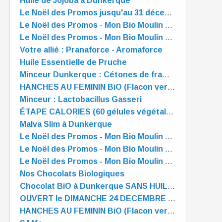
Huile de Jojoba à Dunkerque
Le Noël des Promos jusqu'au 31 décembre - Mon Bio Moulin à Dunkerque
Le Noël des Promos - Mon Bio Moulin à Dunkerque
Le Noël des Promos - Mon Bio Moulin à Dunkerque
Votre allié : Pranaforce - Aromaforce
Huile Essentielle de Pruche
Minceur Dunkerque : Cétones de framboise
HANCHES AU FEMININ BiO (Flacon verre 125ml)
Minceur : Lactobacillus Gasseri
ÉTAPE CALORIES (60 gélules végétales)
Malva Slim à Dunkerque
Le Noël des Promos - Mon Bio Moulin à Dunkerque
Le Noël des Promos - Mon Bio Moulin à Dunkerque
Le Noël des Promos - Mon Bio Moulin à Dunkerque
Nos Chocolats Biologiques
Chocolat BiO à Dunkerque SANS HUILE de PALME
OUVERT le DIMANCHE 24 DECEMBRE de 10 à 13 heures
HANCHES AU FEMININ BiO (Flacon verre 125ml)