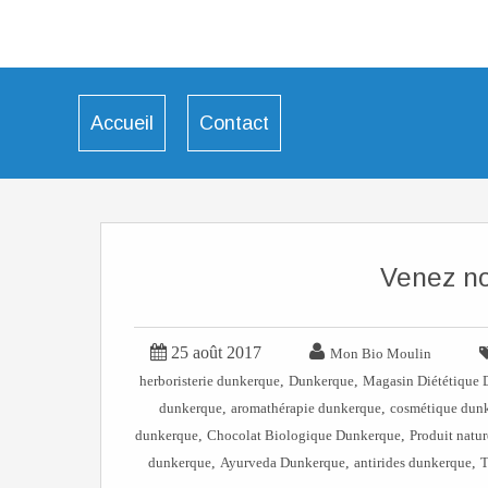
Accueil
Contact
Venez no


25 août 2017
Mon Bio Moulin
,
,
herboristerie dunkerque
Dunkerque
Magasin Diététique
,
,
dunkerque
aromathérapie dunkerque
cosmétique dun
,
,
dunkerque
Chocolat Biologique Dunkerque
Produit natu
,
,
,
dunkerque
Ayurveda Dunkerque
antirides dunkerque
T