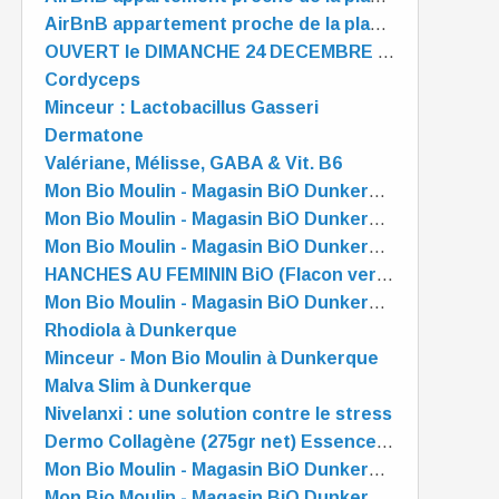
AirBnB appartement proche de la plage "PRELUDE" à Dunkerque
OUVERT le DIMANCHE 24 DECEMBRE de 10 à 13 heures
Cordyceps
Minceur : Lactobacillus Gasseri
Dermatone
Valériane, Mélisse, GABA & Vit. B6
Mon Bio Moulin - Magasin BiO Dunkerque - est OUVERT tout l'été
Mon Bio Moulin - Magasin BiO Dunkerque - est OUVERT tout l'été
Mon Bio Moulin - Magasin BiO Dunkerque - est OUVERT tout l'été
HANCHES AU FEMININ BiO (Flacon verre 125ml)
Mon Bio Moulin - Magasin BiO Dunkerque - est OUVERT tout l'été
Rhodiola à Dunkerque
Minceur - Mon Bio Moulin à Dunkerque
Malva Slim à Dunkerque
Nivelanxi : une solution contre le stress
Dermo Collagène (275gr net) Essence Pure
Mon Bio Moulin - Magasin BiO Dunkerque - est OUVERT tout l'été !
Mon Bio Moulin - Magasin BiO Dunkerque - est OUVERT tout l'été !