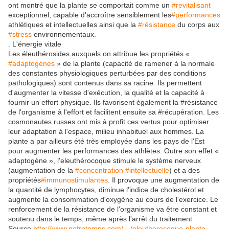
ont montré que la plante se comportait comme un
‪#‎revitalisant‬
exceptionnel, capable d'accroître sensiblement les
‪#‎performances‬
athlétiques et intellectuelles ainsi que la
‪#‎résistance‬
du corps aux
‪#‎stress‬
environnementaux.
. L'énergie vitale
Les éleuthérosides auxquels on attribue les propriétés «
‪#‎adaptogènes‬
» de la plante (capacité de ramener à la normale
des constantes physiologiques perturbées par des conditions
pathologiques) sont contenus dans sa racine. Ils permettent
d'augmenter la vitesse d'exécution, la qualité et la capacité à
fournir un effort physique. Ils favorisent également la #résistance
de l'organisme à l'effort et facilitent ensuite sa #récupération. Les
cosmonautes russes ont mis à profit ces vertus pour optimiser
leur adaptation à l'espace, milieu inhabituel aux hommes. La
plante a par ailleurs été très employée dans les pays de l'Est
pour augmenter les performances des athlètes. Outre son effet «
adaptogène », l'eleuthérocoque stimule le système nerveux
(augmentation de la
‪#‎concentration‬
‪#‎intellectuelle‬
) et a des
propriétés
‪#‎immunostimulantes‬
. Il provoque une augmentation de
la quantité de lymphocytes, diminue l'indice de cholestérol et
augmente la consommation d'oxygène au cours de l'exercice. Le
renforcement de la résistance de l'organisme va être constant et
soutenu dans le temps, même après l'arrêt du traitement.
Source
http://www.notretemps.com/…/eleutherocoque-plante-