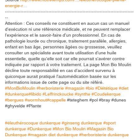
energie-r…
-----------------------------------------------------------------------------------
--
Attention : Ces conseils ne constituent en aucun cas un manuel
d'exécution ni une référence médicale, et ne peuvent remplacer
l'expérience et le savoir-faire d'un professionnel. En cas de
pathologie lourde ou chronique, traitement parallèle, allergies,
enfant en bas âge, personnes âgées ou grossesse, veuillez
consulter un spécialiste avant toute utilisation d'une huile
essentielle, quelle qu'elle soit car elle pourrait s'avérer contre
indiquée par rapport à votre traitement. La page Mon Bio Moulin
décline toute responsabilité en cas d'accident survenu à
quiconque aurait pratiqué l'automédication basée sur les
informations issue de cette page ou du site référé.
‪#‎MonBioMoulin‬
‪#‎herboristerie‬
‪#‎magasin‬
‪#‎bio‬
‪#‎Diététique‬
‪#‎diet‬
‪#‎dunkerque‬
‪#‎libido‬
‪#‎Leffrinckoucke‬
‪#‎synthe‬
‪#‎Coudekerque‬
‪#‎bergues‬
‪#‎wormhout‬
‪#‎cappelle‬
#teteghem #pol #bray #dunes
#ghyvelde #Plante
#éleuthérocoque dunkerque
#ginseng dunkerque
#sport
dunkerque
#Dunkerque
#Mon Bio Moulin
#Magasin Bio
Dunkerque
#magasin diet dunkerque
#herboristerie dunkerque