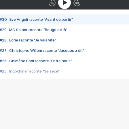
#30 : Eve Angeli raconte "Avant de partir"
#29 : MC Solaar raconte "Bouge de là"
28 : Lorie raconte "Je vais vite"
#27 : Christophe Willem raconte "Jacques a dit"
#26 : Chimène Badi raconte "Entre nous"
#25 : Indochine raconte "3e sexe"
#24 : Zaho raconte "C'est chelou"
#23 : Patrick Bruel raconte "Au café des délices"
#22 : Kyo raconte "Le chemin"
#21 : Nolwenn Leroy raconte "Cassé"
#20 : Patrick Hernandez raconte "Born to be alive"